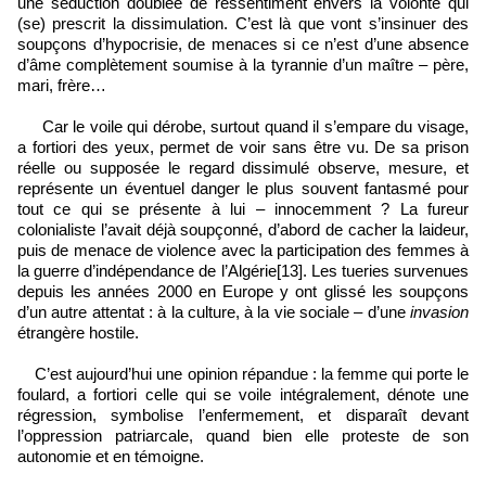
une séduction doublée de ressentiment envers la volonté qui
(se) prescrit la dissimulation. C’est là que vont s’insinuer des
soupçons d’hypocrisie, de menaces si ce n’est d’une absence
d’âme complètement soumise à la tyrannie d’un maître – père,
mari, frère…
Car le voile qui dérobe, surtout quand il s’empare du visage,
a fortiori des yeux, permet de voir sans être vu. De sa prison
réelle ou supposée le regard dissimulé observe, mesure, et
représente un éventuel danger le plus souvent fantasmé pour
tout ce qui se présente à lui – innocemment ? La fureur
colonialiste l’avait déjà soupçonné, d’abord de cacher la laideur,
puis de menace de violence avec la participation des femmes à
la guerre d’indépendance de l’Algérie[13]. Les tueries survenues
depuis les années 2000 en Europe y ont glissé les soupçons
d’un autre attentat : à la culture, à la vie sociale – d’une
invasion
étrangère hostile.
C’est aujourd’hui une opinion répandue : la femme qui porte le
foulard, a fortiori celle qui se voile intégralement, dénote une
régression, symbolise l’enfermement, et disparaît devant
l’oppression patriarcale, quand bien elle proteste de son
autonomie et en témoigne.