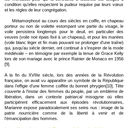
condition qu’elles respectent la pudeur requise par leurs vœux
et les règles de leur congrégation.
Métamorphosé au cours des siècles en coiffe, en chapeau
porteur ou non de voilette estompant une partie du visage, le
voile persistera longtemps pour le deuil, en particulier des
veuves (voile noir épais fixé à un chapeau), et pour les mariées
(voile blanc léger et fin mais pouvant se prolonger d’une traîne)
qui, jusqu’au siècle dernier, ont continué à s’inspirer de la mode
médiévale – en témoigne par exemple la tenue de Grace Kelly
lors de son mariage avec le prince Rainier de Monaco en 1956
[9].
A la fin du XVIIIe siècle, lors des années de la Révolution
française, on avait vu apparaître un symbole de la République
dans l’effigie d’une femme coiffée du bonnet phrygien[10]. Tête
couverte à l’instar des femmes du peuple, par un emblème de
libération, dans un contexte patriarcal misogyne où elles
participèrent efficacement aux épisodes révolutionnaires,
Marianne expose paradoxalement ses seins nus : image de la
patrie nourricière comme de la liberté à venir et de
l’émancipation des hommes.