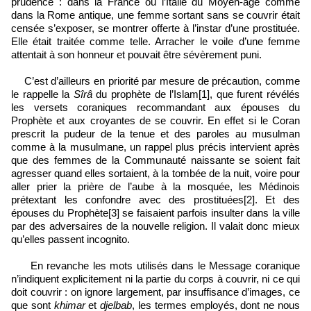
prudence : dans la France ou l’Italie du Moyen-âge comme
dans la Rome antique, une femme sortant sans se couvrir était
censée s’exposer, se montrer offerte à l’instar d’une prostituée.
Elle était traitée comme telle. Arracher le voile d’une femme
attentait à son honneur et pouvait être sévèrement puni.
C’est d’ailleurs en priorité par mesure de précaution, comme
le rappelle la
Sîrâ
du prophète de l’Islam[1], que furent révélés
les versets coraniques recommandant aux épouses du
Prophète et aux croyantes de se couvrir. En effet si le Coran
prescrit la pudeur de la tenue et des paroles au musulman
comme à la musulmane, un rappel plus précis intervient après
que des femmes de la Communauté naissante se soient fait
agresser quand elles sortaient, à la tombée de la nuit, voire pour
aller prier la prière de l’aube à la mosquée, les Médinois
prétextant les confondre avec des prostituées[2]. Et des
épouses du Prophète[3] se faisaient parfois insulter dans la ville
par des adversaires de la nouvelle religion. Il valait donc mieux
qu’elles passent incognito.
En revanche les mots utilisés dans le Message coranique
n’indiquent explicitement ni la partie du corps à couvrir, ni ce qui
doit couvrir : on ignore largement, par insuffisance d’images, ce
que sont
khimar
et
djelbab
, les termes employés, dont ne nous