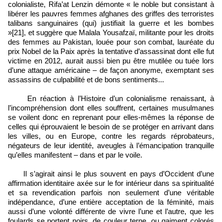
colonialiste, Rifa’at Lenzin démonte « le noble but consistant à
libérer les pauvres femmes afghanes des griffes des terroristes
talibans sanguinaires (qui) justifiait la guerre et les bombes
»[21], et suggère que Malala Yousafzaï, militante pour les droits
des femmes au Pakistan, louée pour son combat, lauréate du
prix Nobel de la Paix après la tentative d’assassinat dont elle fut
victime en 2012, aurait aussi bien pu être mutilée ou tuée lors
d’une attaque américaine – de façon anonyme, exemptant ses
assassins de culpabilité et de bons sentiments...
En réaction à l’Histoire d’un colonialisme renaissant, à
l’incompréhension dont elles souffrent, certaines musulmanes
se voilent donc en reprenant pour elles-mêmes la réponse de
celles qui éprouvaient le besoin de se protéger en arrivant dans
les villes, ou en Europe, contre les regards réprobateurs,
négateurs de leur identité, aveugles à l’émancipation tranquille
qu’elles manifestent – dans et par le voile.
Il s’agirait ainsi le plus souvent en pays d’Occident d’une
affirmation identitaire axée sur le for intérieur dans sa spiritualité
et sa revendication parfois non seulement d’une véritable
indépendance, d’une entière acceptation de la féminité, mais
aussi d’une volonté différente de vivre l’une et l’autre, que les
foulards se portent noirs, de couleur terne, ou gaiment colorés