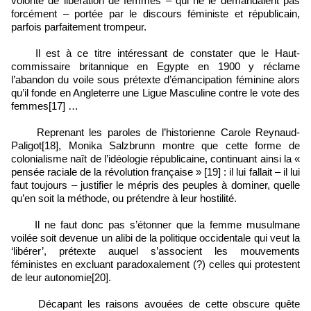
volonté de libération de femmes – qui ne le demandaient pas
forcément – portée par le discours féministe et républicain,
parfois parfaitement trompeur.
Il est à ce titre intéressant de constater que le Haut-
commissaire britannique en Egypte en 1900 y réclame
l’abandon du voile sous prétexte d’émancipation féminine alors
qu’il fonde en Angleterre une Ligue Masculine contre le vote des
femmes[17] …
Reprenant les paroles de l’historienne Carole Reynaud-
Paligot[18], Monika Salzbrunn montre que cette forme de
colonialisme naît de l’idéologie républicaine, continuant ainsi la «
pensée raciale de la révolution française » [19] : il lui fallait – il lui
faut toujours – justifier le mépris des peuples à dominer, quelle
qu’en soit la méthode, ou prétendre à leur hostilité.
Il ne faut donc pas s’étonner que la femme musulmane
voilée soit devenue un alibi de la politique occidentale qui veut la
‘libérer’, prétexte auquel s’associent les mouvements
féministes en excluant paradoxalement (?) celles qui protestent
de leur autonomie[20].
Décapant les raisons avouées de cette obscure quête