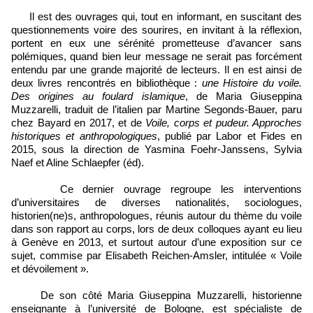
Il est des ouvrages qui, tout en informant, en suscitant des
questionnements voire des sourires, en invitant à la réflexion,
portent en eux une sérénité prometteuse d’avancer sans
polémiques, quand bien leur message ne serait pas forcément
entendu par une grande majorité de lecteurs. Il en est ainsi de
deux livres rencontrés en bibliothèque :
une Histoire du voile.
Des origines au foulard islamique
, de Maria Giuseppina
Muzzarelli, traduit de l’italien par Martine Segonds-Bauer, paru
chez Bayard en 2017, et de
Voile, corps et pudeur. Approches
historiques et anthropologiques
, publié par Labor et Fides en
2015, sous la direction de Yasmina Foehr-Janssens, Sylvia
Naef et Aline Schlaepfer (éd).
Ce dernier ouvrage regroupe les interventions
d’universitaires de diverses nationalités, sociologues,
historien(ne)s, anthropologues, réunis autour du thème du voile
dans son rapport au corps, lors de deux colloques ayant eu lieu
à Genève en 2013, et surtout autour d’une exposition sur ce
sujet, commise par Elisabeth Reichen-Amsler, intitulée « Voile
et dévoilement ».
De son côté Maria Giuseppina Muzzarelli, historienne
enseignante à l’université de Bologne, est spécialiste de