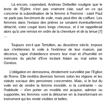
Là encore, cependant, Andreas Dettwiller souligne que le
texte de l’Epître n’est pas vraiment clair, sauf en ce qui
concerne la subordination de la femme à l’homme : saint Paul
ne parle pas forcément de
voile
, mais peut-être de
coiffure
. Les
femmes dans l’extase des prières se seraient éventuellement
détaché, voire coupé leurs longs cheveux, et il ne rappellerait
alors qu’à une remise en ordre de la chevelure et de la tenue [7]
…
Toujours est-il que Tertullien, au deuxième siècle, impose
aux chrétiennes le voile à l’extérieur de leur maison, par
décence, signe d’obédience envers leur mari et d’humilité en
mémoire du péché d’Eve incitant Adam au mal selon la
Genèse.
L’obligation en demeurera, étroitement surveillée par l’Eglise
de Rome. Elle revêtira diverses formes selon les régions et les
statuts sociaux des personnes concernées. Mais, si le but du
voile est de rendre la femme
invisible
, si la contrainte – ou
l’habitude – d’en porter un modèle est acquise, admise ou
supportée, les femmes vont la détourner en la transformant en
instrument qui les rende visibles et belles.