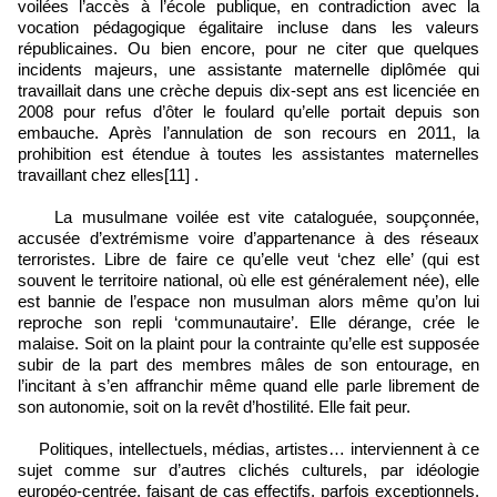
voilées l’accès à l’école publique, en contradiction avec la
vocation pédagogique égalitaire incluse dans les valeurs
républicaines. Ou bien encore, pour ne citer que quelques
incidents majeurs, une assistante maternelle diplômée qui
travaillait dans une crèche depuis dix-sept ans est licenciée en
2008 pour refus d’ôter le foulard qu’elle portait depuis son
embauche. Après l’annulation de son recours en 2011, la
prohibition est étendue à toutes les assistantes maternelles
travaillant chez elles[11] .
La musulmane voilée est vite cataloguée, soupçonnée,
accusée d’extrémisme voire d’appartenance à des réseaux
terroristes. Libre de faire ce qu’elle veut ‘chez elle’ (qui est
souvent le territoire national, où elle est généralement née), elle
est bannie de l’espace non musulman alors même qu’on lui
reproche son repli ‘communautaire’. Elle dérange, crée le
malaise. Soit on la plaint pour la contrainte qu’elle est supposée
subir de la part des membres mâles de son entourage, en
l’incitant à s’en affranchir même quand elle parle librement de
son autonomie, soit on la revêt d’hostilité. Elle fait peur.
Politiques, intellectuels, médias, artistes… interviennent à ce
sujet comme sur d’autres clichés culturels, par idéologie
européo-centrée, faisant de cas effectifs, parfois exceptionnels,