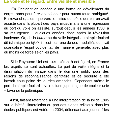
Le voile et le regard. Entre visible et invisible
En Occident on accède à une forme de dévoilement du
corps, sans peut-être abandonner pour autant toute ambiguïté.
En revanche, alors que vers le milieu du siècle dernier on avait
assisté dans la plupart des pays musulmans à une régression
du port du voile on assiste, surtout depuis les années 1990, à
sa résurgence – quelques années donc après la révolution
iranienne. Or, de la
burqa
ou du voile intégral au simple foulard
dit islamique ou
hijab
, il n’est pas une de ses modalités qui n’ait
scandalisé l’esprit occidental, de manière générale, avec plus
ou moins de force selon les pays.
Si le Royaume Uni est plus tolérant à cet égard, en France
les esprits se sont échauffés. Le port du voile intégral et la
dissimulation du visage dans le domaine public pour des
raisons de reconnaissance identitaire et de sécurité a été
interdit sous peine de lourdes amendes. Cependant même le
port du simple foulard – voire d’une jupe longue de couleur unie
– favorise la polémique.
Ainsi, faisant référence à une interprétation de la loi de 1905
sur la laïcité, l’interdiction du port des signes religieux dans les
écoles publiques est votée en 2004, défendant aux jeunes filles