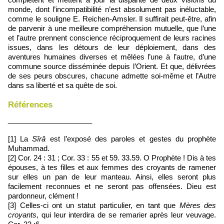
monde, dont l’incompatibilité n’est absolument pas inéluctable,
comme le souligne E. Reichen-Amsler. Il suffirait peut-être, afin
de parvenir à une meilleure compréhension mutuelle, que l’une
et l’autre prennent conscience réciproquement de leurs racines
issues, dans les détours de leur déploiement, dans des
aventures humaines diverses et mêlées l’une à l’autre, d’une
commune source disséminée depuis l’Orient. Et que, délivrées
de ses peurs obscures, chacune admette soi-même et l’Autre
dans sa liberté et sa quête de soi.
Références
_____________________
[1] La
Sîrâ
est l’exposé des paroles et gestes du prophète
Muhammad.
[2] Cor. 24 : 31 ; Cor. 33 : 55 et 59. 33.59. O Prophète ! Dis à tes
épouses, à tes filles et aux femmes des croyants de ramener
sur elles un pan de leur manteau. Ainsi, elles seront plus
facilement reconnues et ne seront pas offensées. Dieu est
pardonneur, clément !
[3] Celles-ci ont un statut particulier, en tant que
Mères des
croyants
, qui leur interdira de se remarier après leur veuvage.