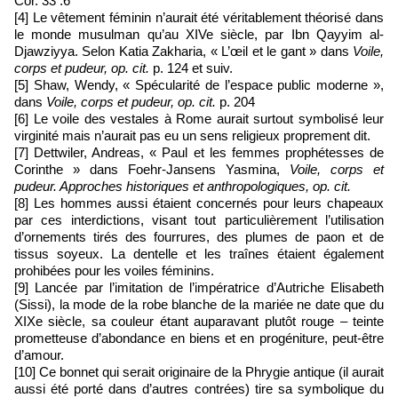
Cor. 33 :6
[4] Le vêtement féminin n’aurait été véritablement théorisé dans
le monde musulman qu’au XIVe siècle, par Ibn Qayyim al-
Djawziyya. Selon Katia Zakharia, « L’œil et le gant » dans
Voile,
corps et pudeur, op. cit.
p. 124 et suiv.
[5] Shaw, Wendy, « Spécularité de l’espace public moderne »,
dans
Voile, corps et pudeur, op. cit.
p. 204
[6] Le voile des vestales à Rome aurait surtout symbolisé leur
virginité mais n’aurait pas eu un sens religieux proprement dit.
[7] Dettwiler, Andreas, « Paul et les femmes prophétesses de
Corinthe » dans Foehr-Jansens Yasmina,
Voile, corps et
pudeur. Approches historiques et anthropologiques, op. cit.
[8] Les hommes aussi étaient concernés pour leurs chapeaux
par ces interdictions, visant tout particulièrement l’utilisation
d’ornements tirés des fourrures, des plumes de paon et de
tissus soyeux. La dentelle et les traînes étaient également
prohibées pour les voiles féminins.
[9] Lancée par l’imitation de l’impératrice d’Autriche Elisabeth
(Sissi), la mode de la robe blanche de la mariée ne date que du
XIXe siècle, sa couleur étant auparavant plutôt rouge – teinte
prometteuse d’abondance en biens et en progéniture, peut-être
d’amour.
[10] Ce bonnet qui serait originaire de la Phrygie antique (il aurait
aussi été porté dans d’autres contrées) tire sa symbolique du