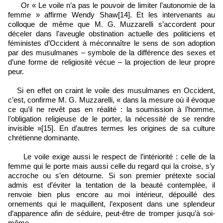
Or « Le voile n’a pas le pouvoir de limiter l’autonomie de la
femme » affirme Wendy Shaw[14]. Et les intervenants au
colloque de même que M. G. Muzzarelli s’accordent pour
déceler dans l’aveugle obstination actuelle des politiciens et
féministes d’Occident à méconnaître le sens de son adoption
par des musulmanes – symbole de la différence des sexes et
d’une forme de religiosité vécue – la projection de leur propre
peur.
Si en effet on craint le voile des musulmanes en Occident,
c’est, confirme M. G. Muzzarelli, « dans la mesure où il évoque
ce qu’il ne revêt pas en réalité : la soumission à l’homme,
l’obligation religieuse de le porter, la nécessité de se rendre
invisible »[15]. En d’autres termes les origines de sa culture
chrétienne dominante.
Le voile exige aussi le respect de l’intériorité : celle de la
femme qui le porte mais aussi celle du regard qui la croise, s’y
accroche ou s’en détourne. Si son premier prétexte social
admis est d’éviter la tentation de la beauté contemplée, il
renvoie bien plus encore au moi intérieur, dépouillé des
ornements qui le maquillent, l’exposent dans une splendeur
d’apparence afin de séduire, peut-être de tromper jusqu’à soi-
même…