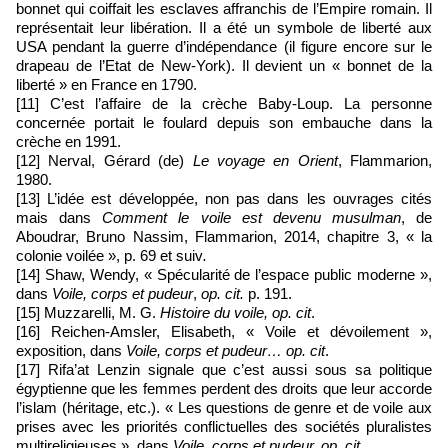
bonnet qui coiffait les esclaves affranchis de l’Empire romain. Il
représentait leur libération. Il a été un symbole de liberté aux
USA pendant la guerre d’indépendance (il figure encore sur le
drapeau de l’Etat de New-York). Il devient un « bonnet de la
liberté » en France en 1790.
[11] C’est l’affaire de la crèche Baby-Loup. La personne
concernée portait le foulard depuis son embauche dans la
crèche en 1991.
[12] Nerval, Gérard (de)
Le voyage en Orient
, Flammarion,
1980.
[13] L’idée est développée, non pas dans les ouvrages cités
mais dans
Comment le voile est devenu musulman
, de
Aboudrar, Bruno Nassim, Flammarion, 2014, chapitre 3, « la
colonie voilée », p. 69 et suiv
.
[14] Shaw, Wendy, « Spécularité de l’espace public moderne »,
dans
Voile, corps et pudeur
,
op. cit.
p. 191.
[15] Muzzarelli, M. G.
Histoire du voile, op. cit
.
[16] Reichen-Amsler, Elisabeth, « Voile et dévoilement »,
exposition, dans
Voile, corps et pudeur… op. cit
.
[17] Rifa’at Lenzin signale que c’est aussi sous sa politique
égyptienne que les femmes perdent des droits que leur accorde
l’islam (héritage, etc.). « Les questions de genre et de voile aux
prises avec les priorités conflictuelles des sociétés pluralistes
multireligieuses », dans
Voile, corps et pudeur, op. cit
.