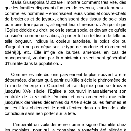
Maria Giuseppina Muzzarelli montre comment très vite, dès
que les familles disposent d’un peu de revenus, leurs femmes –
comme les hommes – enrichissent leurs voiles et couvre-chefs
de broderies et de joyaux, choisissent des tissus de soie plus
ou moins transparents, allongent leur dimension… Au point que
l’Eglise décide du droit, selon le statut social et devant ce qu’elle
considère comme des abus, à porter tel ou tel tissu de telle ou
telle longueur, indique la couleur autorisée, le poids d’or ou
d’argent à ne pas dépasser, le type de broderie et d’ornement
toléré[8], etc. Elle inflige de lourdes amendes en cas de
manquement, voulant par là maintenir un sentiment généralisé
d’humilité dans la population…
Comme les interdictions parviennent le plus souvent à être
détournées, d’autant qu’à partir du XIIIe siècle le phénomène de
la mode émerge en Occident et se déploie pour se trouver
jusqu’au XVe siècle, l’Eglise a poursuivi inlassablement son
contrôle de la visibilité féminine et des ornements masculin
jusqu’aux dernières décennies du XXe siècle où les femmes et
petites filles obtiennent le droit d’entrer dans un lieu de culte
catholique sans rien porter sur la tête.
L’impératif du voile demeure comme signe d’humilité chez
les moniales, pour qui la contrainte a toutefois été allégée à