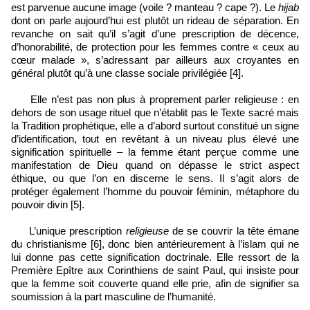
est parvenue aucune image (voile ? manteau ? cape ?). Le
hijab
dont on parle aujourd’hui est plutôt un rideau de séparation. En
revanche on sait qu’il s’agit d’une prescription de décence,
d’honorabilité, de protection pour les femmes contre « ceux au
cœur malade », s’adressant par ailleurs aux croyantes en
général plutôt qu’à une classe sociale privilégiée [4].
Elle n’est pas non plus à proprement parler religieuse : en
dehors de son usage rituel que n’établit pas le Texte sacré mais
la Tradition prophétique, elle a d’abord surtout constitué un signe
d’identification, tout en revêtant à un niveau plus élevé une
signification spirituelle – la femme étant perçue comme une
manifestation de Dieu quand on dépasse le strict aspect
éthique, ou que l’on en discerne le sens. Il s’agit alors de
protéger également l’homme du pouvoir féminin, métaphore du
pouvoir divin [5].
L’unique prescription
religieuse
de se couvrir la tête émane
du christianisme [6], donc bien antérieurement à l’islam qui ne
lui donne pas cette signification doctrinale. Elle ressort de la
Première Epître aux Corinthiens de saint Paul, qui insiste pour
que la femme soit couverte quand elle prie, afin de signifier sa
soumission à la part masculine de l’humanité.