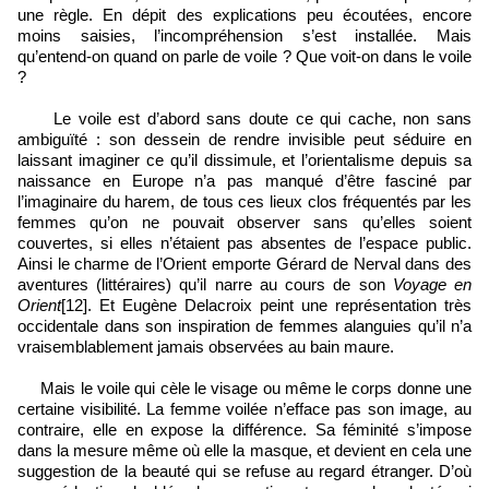
une règle. En dépit des explications peu écoutées, encore
moins saisies, l’incompréhension s’est installée. Mais
qu’entend-on quand on parle de voile ? Que voit-on dans le voile
?
Le voile est d’abord sans doute ce qui cache, non sans
ambiguïté : son dessein de rendre invisible peut séduire en
laissant imaginer ce qu’il dissimule, et l’orientalisme depuis sa
naissance en Europe n’a pas manqué d’être fasciné par
l’imaginaire du harem, de tous ces lieux clos fréquentés par les
femmes qu’on ne pouvait observer sans qu’elles soient
couvertes, si elles n’étaient pas absentes de l’espace public.
Ainsi le charme de l’Orient emporte Gérard de Nerval dans des
aventures (littéraires) qu’il narre au cours de son
Voyage en
Orient
[12]. Et Eugène Delacroix peint une représentation très
occidentale dans son inspiration de femmes alanguies qu’il n’a
vraisemblablement jamais observées au bain maure.
Mais le voile qui cèle le visage ou même le corps donne une
certaine visibilité. La femme voilée n’efface pas son image, au
contraire, elle en expose la différence. Sa féminité s’impose
dans la mesure même où elle la masque, et devient en cela une
suggestion de la beauté qui se refuse au regard étranger. D’où