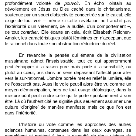
profondément volonté de
pouvoir
. En écho lointain au
dévoilement en Jésus du Dieu caché dans le christianisme,
soutenue par un souci d’objectivité concentrée sur le calcul, elle
exige de tout
voir
– même si cette révélation ne franchit pas
l’extériorité d’un vêtement, de la nudité, d’un comportement –,
de tout
contrôler
. Elle écarte en cela, écrit Elisabeth Reichen-
Amsler, les caractéristiques plutôt féminines en n’acceptant que
le rationnel dans toute son abstraction réductrice du réel.
En revanche la pensée qui émane de la civilisation
musulmane admet l’insaisissable, tout ce qui apparemment
peut échapper à la raison pure mais parle à la sensibilité, ou
plutôt au cœur, pris dans un sens dépassant l’affectif pour aller
vers le sur-rationnel. L’ombre portée met en relief la lumière, elle
ne l’obscurcit pas. Aussi le voile peut-il alors être vu comme un
moyen d’émancipation, hors de tout usage idéologique, dans la
mesure où il peut rendre celle qui le porte spontanément à son
être. Là où l’authenticité ne signifie plus seulement assumer une
culture ‘d’origine’ de manière manifeste mais ce que l’on est
dans l’intériorité.
L’histoire du voile comme les approches des autres
sciences humaines, contenues dans les deux ouvrages, se
complètent et mettent à jour la disparité de deux visions du