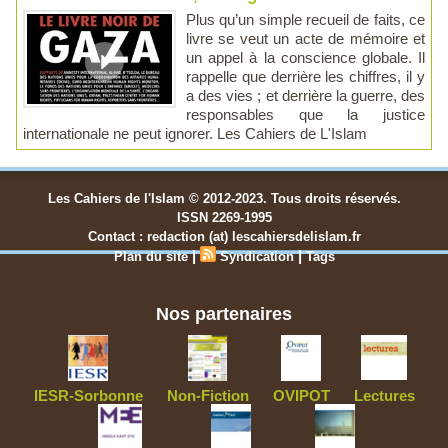
Plus qu’un simple recueil de faits, ce
livre se veut un acte de mémoire et
un appel à la conscience globale. Il
rappelle que derrière les chiffres, il y
a des vies ; et derrière la guerre, des
responsables que la justice
internationale ne peut ignorer. Les Cahiers de L'Islam
Les Cahiers de l'Islam © 2012-2023. Tous droits réservés.
ISSN 2269-1995
Contact : redaction (at) lescahiersdelislam.fr
|
|
Plan du site
Syndication
Tags
Nos partenaires
IESR-Sorbonne
Non-Fiction
OVIPOT
Lectures