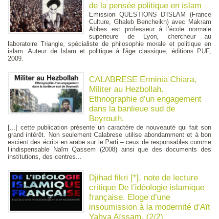
de la pensée politique en islam
Emission QUESTIONS D'ISLAM (France
Culture, Ghaleb Bencheikh) avec Makram
Abbes est professeur à l’école normale
supérieure de Lyon, chercheur au
laboratoire Triangle, spécialiste de philosophie morale et politique en
islam. Auteur de Islam et politique à l'âge classique, éditions PUF,
2009.
CALABRESE Erminia Chiara,
Militer au Hezbollah.
Ethnographie d’un engagement
dans la banlieue sud de
Beyrouth.
[...] cette publication présente un caractère de nouveauté qui fait son
grand intérêt. Non seulement Calabrese utilise abondamment et à bon
escient des écrits en arabe sur le Parti – ceux de responsables comme
l’indispensable Naïm Qassem (2008) ainsi que des documents des
institutions, des centres...
Djihad fikri [*], note de lecture
critique De l’idéologie islamique
française. Eloge d’une
insoumission à la modernité d’Aït
Yahya Aïssam. (2/2)