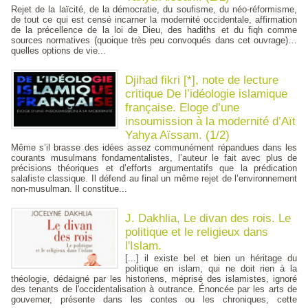
Rejet de la laïcité, de la démocratie, du soufisme, du néo-réformisme,
de tout ce qui est censé incarner la modernité occidentale, affirmation
de la précellence de la loi de Dieu, des hadiths et du fiqh comme
sources normatives (quoique très peu convoqués dans cet ouvrage)…
quelles options de vie...
Djihad fikri [*], note de lecture
critique De l’idéologie islamique
française. Eloge d’une
insoumission à la modernité d’Aït
Yahya Aïssam. (1/2)
Même s’il brasse des idées assez communément répandues dans les
courants musulmans fondamentalistes, l’auteur le fait avec plus de
précisions théoriques et d’efforts argumentatifs que la prédication
salafiste classique. Il défend au final un même rejet de l’environnement
non-musulman. Il constitue...
J. Dakhlia, Le divan des rois. Le
politique et le religieux dans
l'Islam.
[...] il existe bel et bien un héritage du
politique en islam, qui ne doit rien à la
théologie, dédaigné par les historiens, méprisé des islamistes, ignoré
des tenants de l'occidentalisation à outrance. Énoncée par les arts de
gouverner, présente dans les contes ou les chroniques, cette