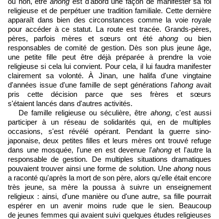
ou non, être
ahong
est d'abord une façon de manifester sa foi
religieuse et de perpétuer une tradition familiale. Cette dernière
apparaît dans bien des circonstances comme la voie royale
pour accéder à ce statut. La route est tracée. Grands-pères,
pères, parfois mères et sœurs ont été
ahong
ou bien
responsables de comité de gestion. Dès son plus jeune âge,
une petite fille peut être déjà préparée à prendre la voie
religieuse si cela lui convient. Pour cela, il lui faudra manifester
clairement sa volonté. À Jinan, une halifa d'une vingtaine
d'années issue d'une famille de sept générations l'
ahong
avait
pris cette décision parce que ses frères et sœurs
s'étaient lancés dans d'autres activités.
De famille religieuse ou séculière, être
ahong
, c'est aussi
participer à un réseau de solidarités qui, en de multiples
occasions, s'est révélé opérant. Pendant la guerre sino-
japonaise, deux petites filles et leurs mères ont trouvé refuge
dans une mosquée, l'une en est devenue l'
ahong
et l'autre la
responsable de gestion. De multiples situations dramatiques
pouvaient trouver ainsi une forme de solution. Une
ahong
nous
a raconté qu'après la mort de son père, alors qu'elle était encore
très jeune, sa mère la poussa à suivre un enseignement
religieux : ainsi, d'une manière ou d'une autre, sa fille pourrait
espérer en un avenir moins rude que le sien. Beaucoup
de jeunes femmes qui avaient suivi quelques études religieuses