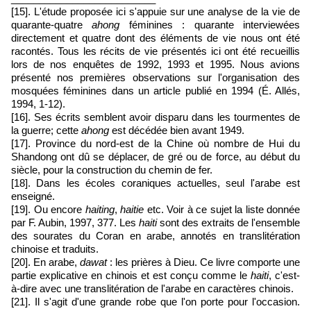
[15]. L'étude proposée ici s'appuie sur une analyse de la vie de
quarante-quatre
ahong
féminines : quarante interviewées
directement et quatre dont des éléments de vie nous ont été
racontés. Tous les récits de vie présentés ici ont été recueillis
lors de nos enquêtes de 1992, 1993 et 1995. Nous avions
présenté nos premières observations sur l'organisation des
mosquées féminines dans un article publié en 1994 (É. Allés,
1994, 1-12).
[16]. Ses écrits semblent avoir disparu dans les tourmentes de
la guerre; cette
ahong
est décédée bien avant 1949.
[17]. Province du nord-est de la Chine où nombre de Hui du
Shandong ont dû se déplacer, de gré ou de force, au début du
siècle, pour la construction du chemin de fer.
[18]. Dans les écoles coraniques actuelles, seul l'arabe est
enseigné.
[19]. Ou encore
haiting
,
haitie
etc. Voir à ce sujet la liste donnée
par F. Aubin, 1997, 377. Les
haiti
sont des extraits de l'ensemble
des sourates du Coran en arabe, annotés en translitération
chinoise et traduits.
[20]. En arabe,
dawat
: les prières à Dieu. Ce livre comporte une
partie explicative en chinois et est conçu comme le
haiti
, c'est-
à-dire avec une translitération de l'arabe en caractères chinois.
[21]. Il s'agit d'une grande robe que l'on porte pour l'occasion.