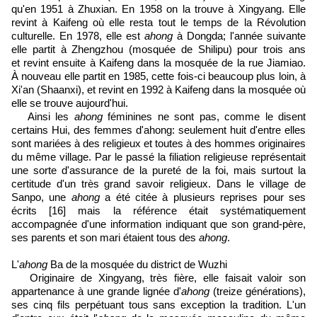
qu'en 1951 à Zhuxian. En 1958 on la trouve à Xingyang. Elle
revint à Kaifeng où elle resta tout le temps de la Révolution
culturelle. En 1978, elle est
ahong
à Dongda; l'année suivante
elle partit à Zhengzhou (mosquée de Shilipu) pour trois ans
et revint ensuite à Kaifeng dans la mosquée de la rue Jiamiao.
À nouveau elle partit en 1985, cette fois-ci beaucoup plus loin, à
Xi'an (Shaanxi), et revint en 1992 à Kaifeng dans la mosquée où
elle se trouve aujourd'hui.
Ainsi les
ahong
féminines ne sont pas, comme le disent
certains Hui, des femmes d'ahong: seulement huit d'entre elles
sont mariées à des religieux et toutes à des hommes originaires
du même village. Par le passé la filiation religieuse représentait
une sorte d'assurance de la pureté de la foi, mais surtout la
certitude d'un très grand savoir religieux. Dans le village de
Sanpo, une
ahong
a été citée à plusieurs reprises pour ses
écrits [16] mais la référence était systématiquement
accompagnée d'une information indiquant que son grand-père,
ses parents et son mari étaient tous des
ahong
.
L'
ahong
Ba de la mosquée du district de Wuzhi
Originaire de Xingyang, très fière, elle faisait valoir son
appartenance à une grande lignée d'
ahong
(treize générations),
ses cinq fils perpétuant tous sans exception la tradition. L'un