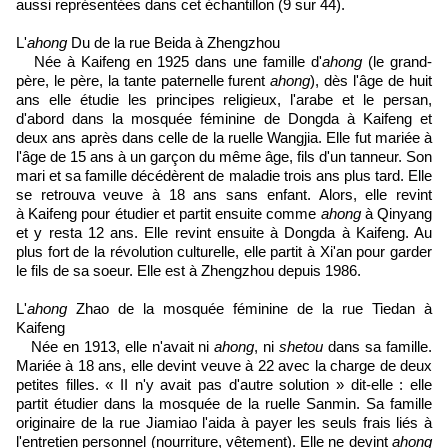
aussi représentées dans cet échantillon (9 sur 44).
L'
ahong
Du de la rue Beida à Zhengzhou
Née à Kaifeng en 1925 dans une famille d'
ahong
(le grand-
père, le père, la tante paternelle furent
ahong
), dès l'âge de huit
ans elle étudie les principes religieux, l'arabe et le persan,
d'abord dans la mosquée féminine de Dongda à Kaifeng et
deux ans après dans celle de la ruelle Wangjia. Elle fut mariée à
l'âge de 15 ans à un garçon du même âge, fils d'un tanneur. Son
mari et sa famille décédèrent de maladie trois ans plus tard. Elle
se retrouva veuve à 18 ans sans enfant. Alors, elle revint
à Kaifeng pour étudier et partit ensuite comme
ahong
à Qinyang
et y resta 12 ans. Elle revint ensuite à Dongda à Kaifeng. Au
plus fort de la révolution culturelle, elle partit à Xi'an pour garder
le fils de sa soeur. Elle est à Zhengzhou depuis 1986.
L'
ahong
Zhao de la mosquée féminine de la rue Tiedan à
Kaifeng
Née en 1913, elle n'avait ni
ahong
, ni
shetou
dans sa famille.
Mariée à 18 ans, elle devint veuve à 22 avec la charge de deux
petites filles. « II n'y avait pas d'autre solution » dit-elle : elle
partit étudier dans la mosquée de la ruelle Sanmin. Sa famille
originaire de la rue Jiamiao l'aida à payer les seuls frais liés à
l'entretien personnel (nourriture, vêtement). Elle ne devint
ahong