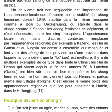
d'entre eux était l'
ahong
de la mosquée masculine du même
district.
Un deuxième trait non négligeable est l'importance de
l'appartenance locale que démontre bien la stabilité des
ahong
féminines d'avant 1949, stabilité dans la même mosquée
comme à Boai ou Daxinzhuang, ou stabilité dans le
village comme à Sanpo : les
ahong
féminines se déplacent, si
c'est nécessaire, entre les cinq mosquées. L'appartenance
locale est dans d'autres contextes remplacée
par l'appartenance régionale; par exemple à Kaifeng, les Hui du
Gansu et du Ningxia ont construit ensemble leur mosquée et
font venir des
ahong
de leur province ou d'une province dans
laquelle ils considèrent que la "foi" (
xin
) est meilleure. Il y a de
multiples exemples de ce type dans toute la Chine ; les Hui du
Henan qui vivent depuis la fin des années 50 à Lanzhou
(Gansu) ont bien sûr construit leur mosquée et les
ahong
femmes comme hommes viennent tous du Henan, et parfois
même des villages d'origine. C'est encore le même poids des
appartenances régionales que l'on peut constater à Harbin,
dans le Heilongjiang.
[17]
Pourquoi devient-on ahong ?
Que l'on soit jeune ou âgée, mariée ou non, avec des enfants