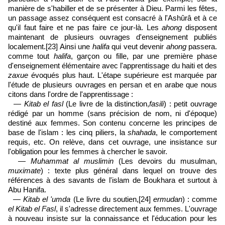
manière de s'habiller et de se présenter à Dieu. Parmi les fêtes,
un passage assez conséquent est consacré à l'Ashûrâ et à ce
qu'il faut faire et ne pas faire ce jour-là. Les
ahong
disposent
maintenant de plusieurs ouvrages d'enseignement publiés
localement.
[23]
Ainsi une
halifa
qui veut devenir
ahong
passera.
comme tout
halifa
, garçon ou fille, par une première phase
d'enseignement élémentaire avec l'apprentissage du haiti et des
zaxue
évoqués plus haut. L'étape supérieure est marquée par
l'étude de plusieurs ouvrages en persan et en arabe que nous
citons dans l'ordre de l'apprentissage :
—
Kitab el fasl
(Le livre de la distinction,
fasili
) : petit ouvrage
rédigé par un homme (sans précision de nom, ni d'époque)
destiné aux femmes. Son contenu concerne les principes de
base de l'islam : les cinq piliers, la
shahada
, le comportement
requis, etc. On relève, dans cet ouvrage, une insistance sur
l'obligation pour les femmes à chercher le savoir.
—
Muhammat al muslimin
(Les devoirs du musulman,
muximate
) : texte plus général dans lequel on trouve des
références à des savants de l'islam de Boukhara et surtout à
Abu Hanifa.
—
Kitab el 'umda
(Le livre du soutien,
[24
]
ermudan
) : comme
el Kitab el Fasl
, il s'adresse directement aux femmes. L'ouvrage
à nouveau insiste sur la connaissance et l'éducation pour les