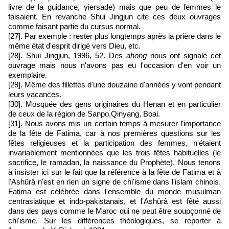
livre de la guidance, yiersade) mais que peu de femmes le
faisaient. En revanche Shui Jingjun cite ces deux ouvrages
comme faisant partie du cursus normal.
[27]. Par exemple : rester plus longtemps après la prière dans le
même état d'esprit dirigé vers Dieu, etc.
[28]. Shui Jingjun, 1996, 52. Des
ahong
nous ont signalé cet
ouvrage mais nous n'avons pas eu l'occasion d'en voir un
exemplaire.
[29]. Même des fillettes d'une douzaine d'années y vont pendant
leurs vacances.
[30]. Mosquée des gens originaires du Henan et en particulier
de ceux de la région de Sanpo,Qinyang, Boai.
[31]. Nous avons mis un certain temps à mesurer l'importance
de la fête de Fatima, car à nos premières questions sur les
fêtes religieuses et la participation des femmes, n'étaient
invariablement mentionnées que les trois fêtes habituelles (le
sacrifice, le ramadan, la naissance du Prophète). Nous tenons
à insister ici sur le fait que la référence à la fête de Fatima et à
l'Ashûrâ n'est en rien un signe de chi'isme dans l'islam chinois.
Fatima est célébrée dans l'ensemble du monde musulman
centrasiatique et indo-pakistanais, et l'Ashûrâ est fêté aussi
dans des pays comme le Maroc qui ne peut être soupçonné de
chi'isme. Sur les différences théologiques, se reporter à