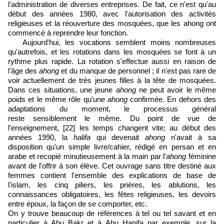
l'administration de diverses entreprises. De fait, ce n'est qu'au
début des années 1980, avec l'autorisation des activités
religieuses et la réouverture des mosquées, que les ahong ont
commencé à reprendre leur fonction.
Aujourd'hui, les vocations semblent moins nombreuses
qu'autrefois, et les rotations dans les mosquées se font à un
rythme plus rapide. La rotation s'effectue aussi en raison de
l'âge des
ahong
et du manque de personnel ; il n'est pas rare de
voir actuellement de très jeunes filles à la tête de mosquées.
Dans ces situations, une jeune
ahong
ne peut avoir le même
poids et le même rôle qu'une
ahong
confirmée. En dehors des
adaptations du moment, le processus général
reste sensiblement le même. Du point de vue de
l'enseignement,
[22]
les temps changent vite; au début des
années 1990, la
halifa
qui devenait
ahong
n'avait à sa
disposition qu'un simple livre/cahier, rédigé en persan et en
arabe et recopié minutieusement à la main par l'
ahong
féminine
avant de l'offrir à son élève. Cet ouvrage sans titre destiné aux
femmes contient l'ensemble des explications de base de
l'islam, les cinq piliers, les prières, les ablutions, les
connaissances obligatoires, les fêtes religieuses, les devoirs
entre époux, la façon de se comporter, etc.
On y trouve beaucoup de références à tel ou tel savant et en
particulier à Abu Bakr et à Abu Hanifa par exemple, sur la