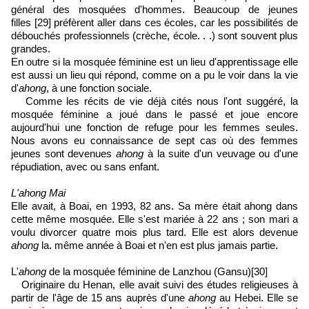
général des mosquées d'hommes. Beaucoup de jeunes
filles
[29]
préfèrent aller dans ces écoles, car les possibilités de
débouchés professionnels (crèche, école. . .) sont souvent plus
grandes.
En outre si la mosquée féminine est un lieu d'apprentissage elle
est aussi un lieu qui répond, comme on a pu le voir dans la vie
d'
ahong
, à une fonction sociale.
Comme les récits de vie déjà cités nous l'ont suggéré, la
mosquée féminine a joué dans le passé et joue encore
aujourd'hui une fonction de refuge pour les femmes seules.
Nous avons eu connaissance de sept cas où des femmes
jeunes sont devenues
ahong
à la suite d'un veuvage ou d'une
répudiation, avec ou sans enfant.
L'ahong Mai
Elle avait, à Boai, en 1993, 82 ans. Sa mère était ahong dans
cette même mosquée. Elle s'est mariée à 22 ans ; son mari a
voulu divorcer quatre mois plus tard. Elle est alors devenue
ahong
la. même année à Boai et n'en est plus jamais partie.
L'
ahong
de la mosquée féminine de Lanzhou (Gansu)
[30]
Originaire du Henan, elle avait suivi des études religieuses à
partir de l'âge de 15 ans auprès d'une
ahong
au Hebei. Elle se