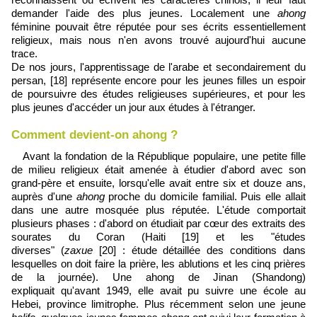
demander l'aide des plus jeunes. Localement une
ahong
féminine pouvait être réputée pour ses écrits essentiellement
religieux, mais nous n'en avons trouvé aujourd'hui aucune
trace.
De nos jours, l'apprentissage de l'arabe et secondairement du
persan,
[18]
représente encore pour les jeunes filles un espoir
de poursuivre des études religieuses supérieures, et pour les
plus jeunes d'accéder un jour aux études à l'étranger.
Comment devient-on ahong ?
Avant la fondation de la République populaire, une petite fille
de milieu religieux était amenée à étudier d'abord avec son
grand-père et ensuite, lorsqu'elle avait entre six et douze ans,
auprès d'une
ahong
proche du domicile familial. Puis elle allait
dans une autre mosquée plus réputée. L'étude comportait
plusieurs phases : d'abord on étudiait par cœur des extraits des
sourates du Coran (Haiti
[19]
et les "études
diverses" (
zaxue
[20]
: étude détaillée des conditions dans
lesquelles on doit faire la prière, les ablutions et les cinq prières
de la journée). Une ahong de Jinan (Shandong)
expliquait qu'avant 1949, elle avait pu suivre une école au
Hebei, province limitrophe. Plus récemment selon une jeune