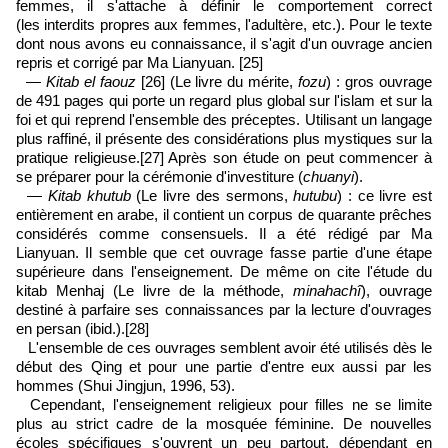
femmes, il s'attache à définir le comportement correct
(les interdits propres aux femmes, l'adultère, etc.). Pour le texte
dont nous avons eu connaissance, il s'agit d'un ouvrage ancien
repris et corrigé par Ma Lianyuan.
[25]
—
Kitab el faouz
[26]
(Le livre du mérite,
fozu
) : gros ouvrage
de 491 pages qui porte un regard plus global sur l'islam et sur la
foi et qui reprend l'ensemble des préceptes. Utilisant un langage
plus raffiné, il présente des considérations plus mystiques sur la
pratique religieuse.
[27]
Après son étude on peut commencer à
se préparer pour la cérémonie d'investiture (
chuanyi
).
—
Kitab khutub
(Le livre des sermons,
hutubu
) : ce livre est
entièrement en arabe, il contient un corpus de quarante prêches
considérés comme consensuels. Il a été rédigé par Ma
Lianyuan. Il semble que cet ouvrage fasse partie d'une étape
supérieure dans l'enseignement. De même on cite l'étude du
kitab Menhaj (Le livre de la méthode,
minahachî
), ouvrage
destiné à parfaire ses connaissances par la lecture d'ouvrages
en persan (ibid.).
[28]
L'ensemble de ces ouvrages semblent avoir été utilisés dès le
début des Qing et pour une partie d'entre eux aussi par les
hommes (Shui Jingjun, 1996, 53).
Cependant, l'enseignement religieux pour filles ne se limite
plus au strict cadre de la mosquée féminine. De nouvelles
écoles spécifiques s'ouvrent un peu partout, dépendant en