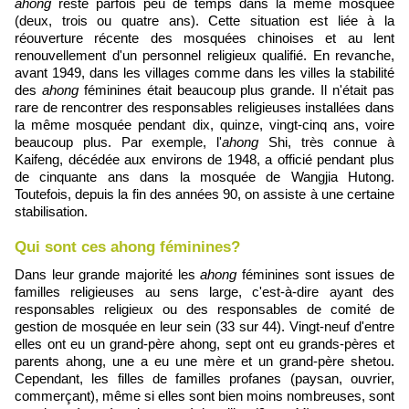
ahong
reste parfois peu de temps dans la même mosquée
(deux, trois ou quatre ans). Cette situation est liée à la
réouverture récente des mosquées chinoises et au lent
renouvellement d'un personnel religieux qualifié. En revanche,
avant 1949, dans les villages comme dans les villes la stabilité
des
ahong
féminines était beaucoup plus grande. Il n'était pas
rare de rencontrer des responsables religieuses installées dans
la même mosquée pendant dix, quinze, vingt-cinq ans, voire
beaucoup plus. Par exemple, l'
ahong
Shi, très connue à
Kaifeng, décédée aux environs de 1948, a officié pendant plus
de cinquante ans dans la mosquée de Wangjia Hutong.
Toutefois, depuis la fin des années 90, on assiste à une certaine
stabilisation.
Qui sont ces ahong féminines?
Dans leur grande majorité les
ahong
féminines sont issues de
familles religieuses au sens large, c'est-à-dire ayant des
responsables religieux ou des responsables de comité de
gestion de mosquée en leur sein (33 sur 44). Vingt-neuf d'entre
elles ont eu un grand-père ahong, sept ont eu grands-pères et
parents ahong, une a eu une mère et un grand-père shetou.
Cependant, les filles de familles profanes (paysan, ouvrier,
commerçant), même si elles sont bien moins nombreuses, sont