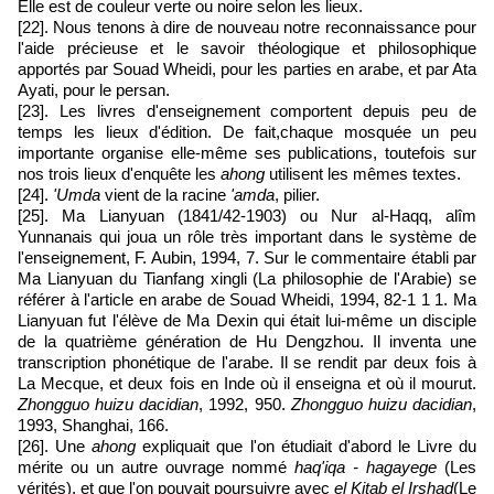
Elle est de couleur verte ou noire selon les lieux.
[22]. Nous tenons à dire de nouveau notre reconnaissance pour
l'aide précieuse et le savoir théologique et philosophique
apportés par Souad Wheidi, pour les parties en arabe, et par Ata
Ayati, pour le persan.
[23]. Les livres d'enseignement comportent depuis peu de
temps les lieux d'édition. De fait,chaque mosquée un peu
importante organise elle-même ses publications, toutefois sur
nos trois lieux d'enquête les
ahong
utilisent les mêmes textes.
[24].
'Umda
vient de la racine
'amda
, pilier.
[25]. Ma Lianyuan (1841/42-1903) ou Nur al-Haqq, alîm
Yunnanais qui joua un rôle très important dans le système de
l'enseignement, F. Aubin, 1994, 7. Sur le commentaire établi par
Ma Lianyuan du Tianfang xingli (La philosophie de l'Arabie) se
référer à l'article en arabe de Souad Wheidi, 1994, 82-1 1 1. Ma
Lianyuan fut l'élève de Ma Dexin qui était lui-même un disciple
de la quatrième génération de Hu Dengzhou. Il inventa une
transcription phonétique de l'arabe. Il se rendit par deux fois à
La Mecque, et deux fois en Inde où il enseigna et où il mourut.
Zhongguo huizu dacidian
, 1992, 950.
Zhongguo huizu dacidian
,
1993, Shanghai, 166.
[26]. Une
ahong
expliquait que l'on étudiait d'abord le Livre du
mérite ou un autre ouvrage nommé
haq'iqa - hagayege
(Les
vérités), et que l'on pouvait poursuivre avec
el Kitab el Irshad
(Le