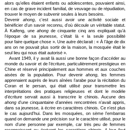
alors qu'elles étaient enfants ou adolescentes, pouvaient ainsi,
en cas de grave incident familial, de veuvage ou de répudiation,
trouver le moyen de subvenir seules à leurs besoins.
Devenir
ahong
, c'est aussi avoir une activité sociale et
bénéficier d'un savoir reconnu, d'où découle un véritable statut.
À Kaifeng, une
ahong
de cinquante cinq ans expliquait qu'à
l'époque de sa jeunesse, c'était là « la seule possibilité
pour faire quelque chose ». Une autre déclarait : « À l'âge de dix
ans on ne pouvait plus sortir de la maison, la mosquée était le
seul lieu qui nous était autorisé ».
Avant 1949, il y avait là aussi une bonne façon d'accéder au
monde du savoir et de l'écriture, particulièrement prestigieux en
Chine et réservé principalement aux hommes et aux couches
aisées de la population. Pour devenir
ahong
, les femmes
apprenaient auprès de leurs aînées l'arabe pour la récitation du
Coran et le persan, qui était utilisé pour transmettre les
interprétations des pratiques religieuses et dont le modèle
d'écriture servait aussi à transcrire le chinois. Aucune des
ahong
d'une cinquantaine d'années rencontrées n'avait appris,
dans sa jeunesse, à écrire en caractères chinois. Ce n'est plus
le cas aujourd'hui. Dans les mosquées, on sème l'embarras
quand on demande une précision sur le caractère utilisé, pour le
nom d'une personne par exemple, car très peu de femmes
reconnaissent ou écrivent les caractères chinois, il leur faut