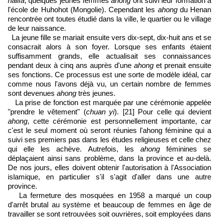
halifa
, quelques jeunes femmes
ahong
ont suivi leur formation à
l'école de Huhohot (Mongolie). Cependant les
ahong
du Henan
rencontrée ont toutes étudié dans la ville, le quartier ou le village
de leur naissance.
La jeune fille se mariait ensuite vers dix-sept, dix-huit ans et se
consacrait alors à son foyer. Lorsque ses enfants étaient
suffisamment grands, elle actualisait ses connaissances
pendant deux à cinq ans auprès d'une
ahong
et prenait ensuite
ses fonctions. Ce processus est une sorte de modèle idéal, car
comme nous l'avons déjà vu, un certain nombre de femmes
sont devenues
ahong
très jeunes.
La prise de fonction est marquée par une cérémonie appelée
"prendre le vêtement" (
chuan yi
).
[21]
Pour celle qui devient
ahong
, cette cérémonie est personnellement importante, car
c'est le seul moment où seront réunies l'ahong féminine qui a
suivi ses premiers pas dans les études religieuses et celle chez
qui elle les achève. Autrefois, les
ahong
féminines se
déplaçaient ainsi sans problème, dans la province et au-delà.
De nos jours, elles doivent obtenir l'autorisation à l'Association
islamique, en particulier s'il s'agit d'aller dans une autre
province.
La fermeture des mosquées en 1958 a marqué un coup
d'arrêt brutal au système et beaucoup de femmes en âge de
travailler se sont retrouvées soit ouvrières, soit employées dans