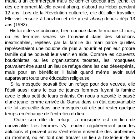
maria à un commerçant mais ce dernier décéda très jeune, et
dès ce moment-là elle devint ahong, d'abord au Hebei pendant
12 ans. Lors de la Révolution culturelle, elle dût aller travailler.
Elle vint ensuite à Lanzhou et elle y est
ahong
depuis déjà 13
ans (1992).
Histoire de vie ordinaire, bien connue dans le monde chinois,
où les femmes seules se trouvaient dans des situations
inextricables, rejetées par la famille du mari parce qu'elles
représentaient une bouche de plus à nourrir et par leur propre
famille qui ne pouvait leur venir en aide. Comme les couvents
bouddhistes ou les organisations taoïstes, les mosquées
pouvaient être aussi un lieu de refuge dans les cas désespérés,
mais pour en bénéficier il fallait quand même avoir suivi
auparavant toute une éducation religieuse.
Si la mosquée pouvait être un refuge pour des veuves, elle
l'était aussi dans le cas de jeunes femmes fuyant la famine
avec le plus petit de leurs enfants. On nous a raconté le passé
d'une jeune femme arrivée du Gansu dans un état épouvantable
elle fut accueillie dans une mosquée où elle put rester quelque
temps en échange de l'entretien du lieu.
Outre son rôle de refuge, la mosquée est un lieu de
convivialité. Les femmes s'y rendent régulièrement pour les
ablutions et peuvent ainsi s'entretenir ensemble des problèmes
du moment, ou en tout cas trouver un lieu à l'extérieur de la