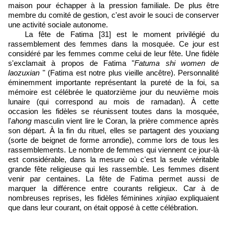
maison pour échapper à la pression familiale. De plus être
membre du comité de gestion, c'est avoir le souci de conserver
une activité sociale autonome.
La fête de Fatima
[31]
est le moment privilégié du
rassemblement des femmes dans la mosquée. Ce jour est
considéré par les femmes comme celui de leur fête. Une fidèle
s'exclamait à propos de Fatima "
Fatuma shi women de
laozuxian
" (Fatima est notre plus vieille ancêtre). Personnalité
éminemment importante représentant la pureté de la foi, sa
mémoire est célébrée le quatorzième jour du neuvième mois
lunaire (qui correspond au mois de ramadan). À cette
occasion les fidèles se réunissent toutes dans la mosquée,
l'
ahong
masculin vient lire le Coran, la prière commence après
son départ. À la fin du rituel, elles se partagent des youxiang
(sorte de beignet de forme arrondie), comme lors de tous les
rassemblements. Le nombre de femmes qui viennent ce jour-là
est considérable, dans la mesure où c'est la seule véritable
grande fête religieuse qui les rassemble. Les femmes disent
venir par centaines. La fête de Fatima permet aussi de
marquer la différence entre courants religieux. Car à de
nombreuses reprises, les fidèles féminines
xinjiao
expliquaient
que dans leur courant, on était opposé à cette célébration.
__________________________