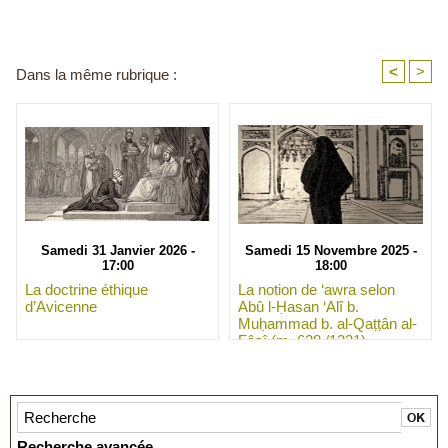
<
>
Dans la même rubrique :
Samedi 31 Janvier 2026 -
Samedi 15 Novembre 2025 -
17:00
18:00
La doctrine éthique
La notion de ‘awra selon
d’Avicenne
Abû l-Ḥasan ‘Alî b.
Muḥammad b. al-Qaṭṭân al-
Fâsî (m. 628 /1231)
Recherche avancée