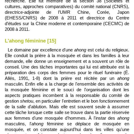
recherche. Elle fut membre de la section 38 (Sociétés et
cultures, approches comparatives) du comité national (CNRS),
directrice-adjointe de l’UMR Chine, Corée, Japon
(EHESS/CNRS) de 2008 à 2011 et directrice du Centre
d’études sur la Chine moderne et contemporaine (CECMC) de
2008 à 2011.
L'ahong féminine [15]
Le domaine par excellence d'une
ahong
est celui du religieux.
Elle conduit la prière à la mosquée et dans les familles à leur
demande, elle donne un enseignement et a souvent un rôle de
conseil. Une des tâches importantes qui lui est attribuée est la
préparation des corps des femmes pour le rituel funéraire (É.
Allés, 1991, 1-8) dont la prière est récitée par un
ahong
masculin. Enfin elle a la charge de l'ensemble des activités de
la mosquée féminine et le souci de l'organisation dont les
aspects pratiques incombent à la responsable du comité de
gestion
shetou
, en particulier l'entretien et le bon fonctionnement
de la salle d'ablution. Mais elle est souvent seule à assumer
cette tâche lorsque cette salle se trouve dans la partie réservée
aux femmes d'une mosquée d'hommes. À l'instar des
ahong
masculins, l'
ahong
féminine se déplace de mosquée en
mosquée, et on constate aujourd'hui dans les villes qu'une