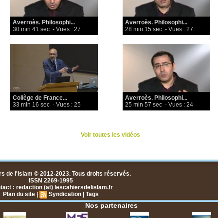
Averroès. Philosophi...
Averroès. Philosophi...
30 min 41 sec
- Vues : 27
28 min 15 sec
- Vues : 27
Collège de France...
Averroès. Philosophi...
33 min 16 sec
- Vues : 25
25 min 57 sec
- Vues : 24
Voir toutes les vidéos
s de l'Islam © 2012-2023. Tous droits réservés.
ISSN 2269-1995
act : redaction (at) lescahiersdelislam.fr
Plan du site
|
Syndication
|
Tags
Nos partenaires