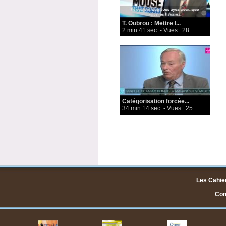
T. Oubrou : Mettre l...
2 min 41 sec
- Vues : 28
Catégorisation forcée...
34 min 14 sec
- Vues : 25
Les Cahier
Cont