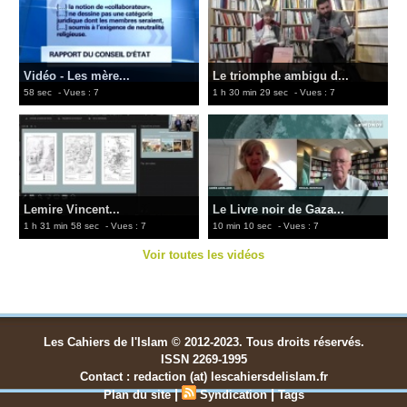
Vidéo - Les mère...
Le triomphe ambigu d...
58 sec
- Vues : 7
1 h 30 min 29 sec
- Vues : 7
Lemire Vincent...
Le Livre noir de Gaza...
1 h 31 min 58 sec
- Vues : 7
10 min 10 sec
- Vues : 7
Voir toutes les vidéos
Les Cahiers de l'Islam © 2012-2023. Tous droits réservés.
ISSN 2269-1995
Contact : redaction (at) lescahiersdelislam.fr
|
|
Plan du site
Syndication
Tags