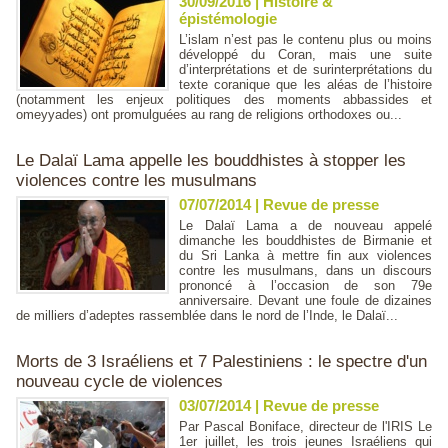
30/09/2016
|
Histoire &
épistémologie
L’islam n’est pas le contenu plus ou moins
développé du Coran, mais une suite
d’interprétations et de surinterprétations du
texte coranique que les aléas de l’histoire
(notamment les enjeux politiques des moments abbassides et
omeyyades) ont promulguées au rang de religions orthodoxes ou...
Le Dalaï Lama appelle les bouddhistes à stopper les
violences contre les musulmans
07/07/2014
|
Revue de presse
Le Dalaï Lama a de nouveau appelé
dimanche les bouddhistes de Birmanie et
du Sri Lanka à mettre fin aux violences
contre les musulmans, dans un discours
prononcé à l’occasion de son 79e
anniversaire. Devant une foule de dizaines
de milliers d’adeptes rassemblée dans le nord de l’Inde, le Dalaï...
Morts de 3 Israéliens et 7 Palestiniens : le spectre d'un
nouveau cycle de violences
03/07/2014
|
Revue de presse
Par Pascal Boniface, directeur de l'IRIS Le
1er juillet, les trois jeunes Israéliens qui