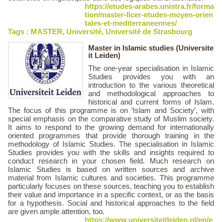
https://etudes-arabes.unistra.fr/forma
tion/master-llcer-etudes-moyen-orien
tales-et-mediterraneennes/
Tags :
MASTER
,
Université
,
Université de Strasbourg
Master in Islamic studies (Universite
it Leiden)
The one-year specialisation in Islamic
Studies provides you with an
introduction to the various theoretical
and methodological approaches to
historical and current forms of Islam.
The focus of this programme is on ‘Islam and Society’, with
special emphasis on the comparative study of Muslim society.
It aims to respond to the growing demand for internationally
oriented programmes that provide thorough training in the
methodology of Islamic Studies. The specialisation in Islamic
Studies provides you with the skills and insights required to
conduct research in your chosen field. Much research on
Islamic Studies is based on written sources and archive
material from Islamic cultures and societies. This programme
particularly focuses on these sources, teaching you to establish
their value and importance in a specific context, or as the basis
for a hypothesis. Social and historical approaches to the field
are given ample attention, too.
https://www.universiteitleiden.nl/en/e