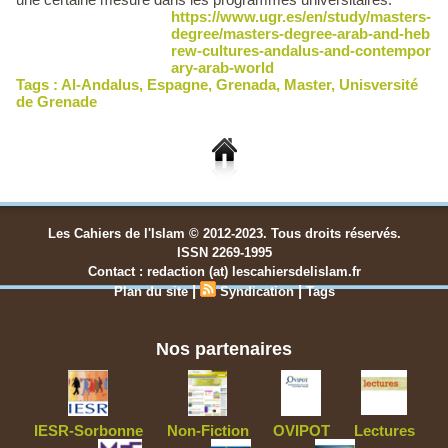
https://www.ugr.es/en/study/masters-
degree/masters-degree-arab-and-heb
rew-cultures-andalus-and-contempor
ary-arab-world
Tags :
Al-Andalus
,
Espagne
,
Grenada
,
Master
,
Unisversité
de Grenade
Les Cahiers de l'Islam © 2012-2023. Tous droits réservés.
ISSN 2269-1995
Contact : redaction (at) lescahiersdelislam.fr
|
|
Plan du site
Syndication
Tags
Nos partenaires
IESR-Sorbonne
Non-Fiction
OVIPOT
Lectures