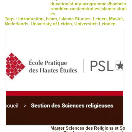
ducation/study-programmes/bachelo
r/midden-oostenstudies/islamic-studi
es
Tags :
Introduction
,
Islam
,
Islamic Studies
,
Leiden
,
Master
,
Nederlands
,
Univeristy of Leiden
,
Universiteit Leinden
Master Sciences des Religions et So