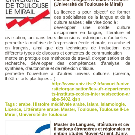
(Université de Toulouse le Mirail)
La licence a pour objectif de former
des spécialistes de la langue et de la
culture arabes ; elle vise donc à :
développer une solide culture
disciplinaire en langue, littérature et
civilisation, tant dans leurs dimensions historiques qu’actuelles
permettre la maîtrise de l’expression écrite et orale, en arabe et
en français, ainsi que des techniques de traduction, des
différents types de discours et contextes de communication
mettre en pratique des méthodes de travail, d’organisation et de
recherche, développer des compétences d’analyse, de
synthèse, d’autonomie et de réflexion critique.
permettre l’ouverture à d’autres univers culturels (cinéma,
théâtre, arts plastiques…).
http://www.univ-tlse2.fr/accueil/unive
rsite/organisation/les-ufr-departemen
ts-instituts-ecoles-internes/section-ar
abe-5402.kjsp
Tags :
arabe
,
Histoire médiévale arabe
,
Islam
,
Islamologie
,
Licence
,
Littérature arabe
,
Master
,
Toulouse
,
Toulouse II-Le
Mirail
,
Université de Toulouse
Master de Langues, littérature et civ
ilisations étrangères et régionales m
ention Études Moyen-Orient..(Univ.