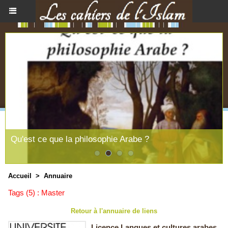
Qu'est ce que la philosophie Arabe ?
Accueil
>
Annuaire
Tags (5) : Master
Retour à l'annuaire de liens
Licence Langues et cultures arabes