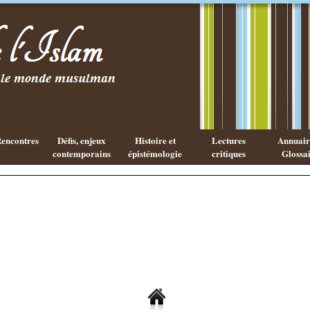
Existe-t-il
Les cahiers
une
de l'Islam
philosophie
Islamique ?
encontres
Défis, enjeux
Histoire et
Lectures
Annuaire
contemporains
épistémologie
critiques
Glossai