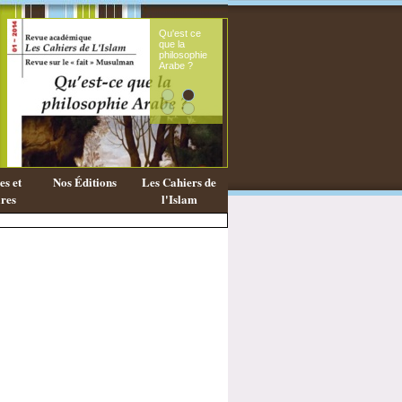
Qu'est ce
Le sou
que la
fémini
philosophie
mess
Arabe ?
coran
s et
Nos Éditions
Les Cahiers de
res
l'Islam