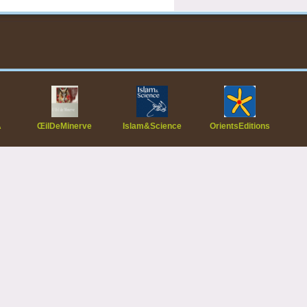
A
ŒilDeMinerve
Islam&Science
OrientsEditions