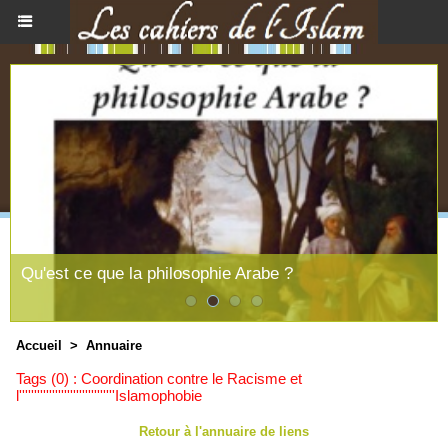
Qu'est ce que la philosophie Arabe ?
Accueil
>
Annuaire
Tags (0) : Coordination contre le Racisme et
l''''''''''''''''''''''''''''''''Islamophobie
Retour à l'annuaire de liens