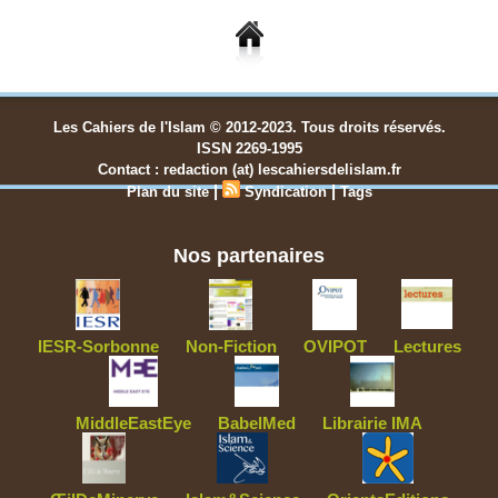
Les Cahiers de l'Islam © 2012-2023. Tous droits réservés.
ISSN 2269-1995
Contact : redaction (at) lescahiersdelislam.fr
|
|
Plan du site
Syndication
Tags
Nos partenaires
IESR-Sorbonne
Non-Fiction
OVIPOT
Lectures
MiddleEastEye
BabelMed
Librairie IMA