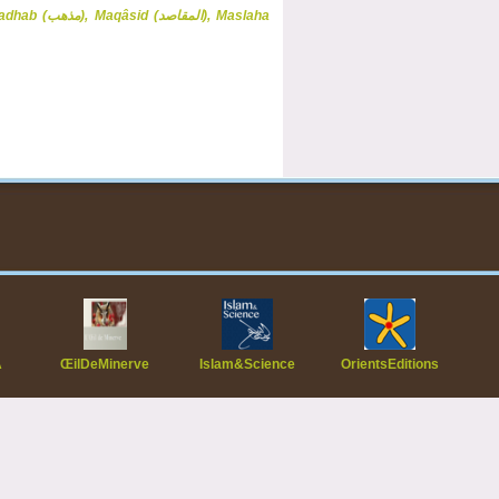
Madhab (مذهب),
Maqâsid (المقاصد),
Maslaha
A
ŒilDeMinerve
Islam&Science
OrientsEditions