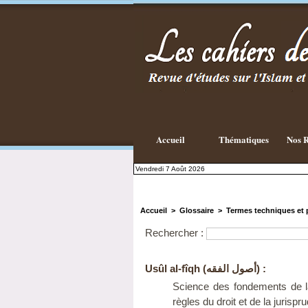
Accueil
Thématiques
Nos R
Vendredi 7 Août 2026
Accueil
>
Glossaire
>
Termes techniques et 
Rechercher :
Usûl al-fîqh (أصول الفقه) :
Science des fondements de la
règles du droit et de la jurisp