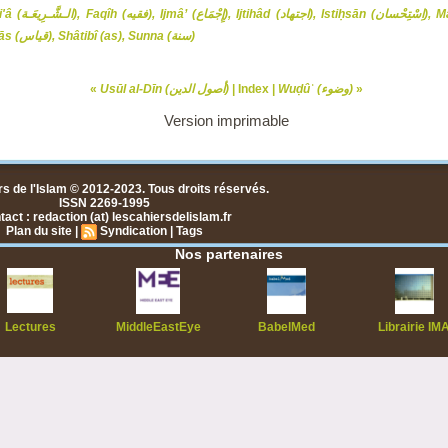
Istiḥsān (اِسْتِحْسان),
Ijtihâd (اجتهاد),
Ijmâ’ (إِجْمَاع),
Faqîh (فقيه),
Chari'â (الـشَّـرِيعَـة),
Qiyās (قياس),
Shâtibî (as),
Sunna (سنة)
«
Usūl al-Dīn (أصول الدين)
|
Index
|
Wuḍûʾ (وضوء)
»
Version imprimable
s de l'Islam © 2012-2023. Tous droits réservés.
ISSN 2269-1995
act : redaction (at) lescahiersdelislam.fr
Plan du site
|
Syndication
|
Tags
Nos partenaires
Lectures
MiddleEastEye
BabelMed
Librairie IM