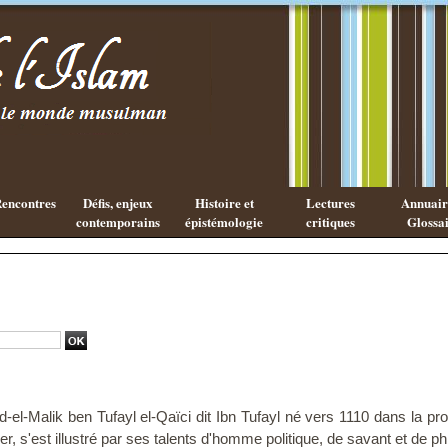
Existe-t-il
Les cahiers
une
de l'Islam
philosophie
Islamique ?
encontres
Défis, enjeux
Histoire et
Lectures
Annuaire
contemporains
épistémologie
critiques
Glossai
-Malik ben Tufayl el-Qaïci dit Ibn Tufayl né vers 1110 dans la pr
r, s'est illustré par ses talents d'homme politique, de savant et de ph