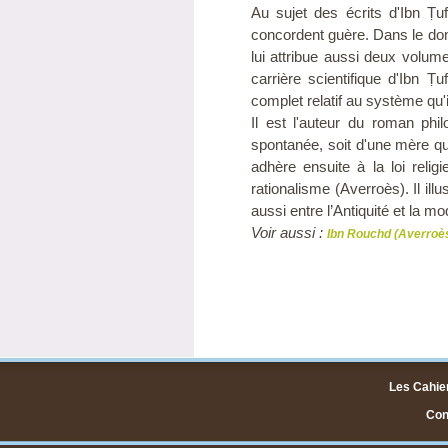
Au sujet des écrits d'Ibn Ṭuf
concordent guère. Dans le doma
lui attribue aussi deux volu
carrière scientifique d'Ibn Ṭ
complet relatif au système qu'
Il est l'auteur du roman phi
spontanée, soit d'une mère qu
adhère ensuite à la loi relig
rationalisme (Averroès). Il ill
aussi entre l’Antiquité et la mo
Voir aussi :
Ibn Rouchd (Averroè
Les Cahier
Cont