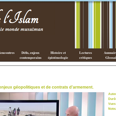
Existe-t-il
Les cahiers
une
de l'Islam
philosophie
Islamique ?
encontres
Défis, enjeux
Histoire et
Lectures
Annuaire
contemporains
épistémologie
critiques
Glossai
enjeux géopolitiques et de contrats d'armement.
Aute
Duré
Vues
Note