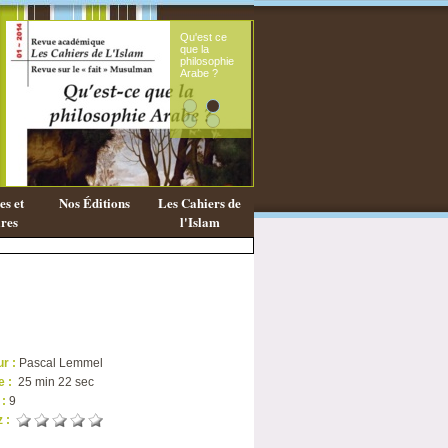
Qu'est ce
Le s
que la
fémi
philosophie
mes
Arabe ?
cora
s et
Nos Éditions
Les Cahiers de
res
l'Islam
ur :
Pascal Lemmel
e :
25 min 22 sec
 :
9
z :