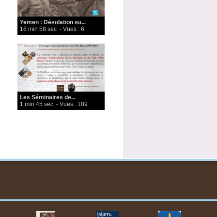
Yemen : Désolation su...
16 min 58 sec
- Vues : 6
Les Séminaires de...
1 min 45 sec
- Vues : 189