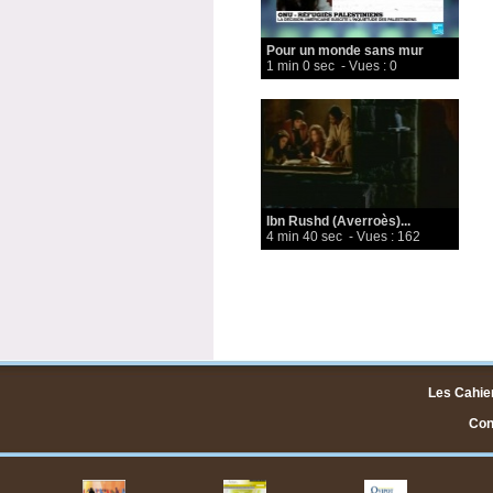
Pour un monde sans mur
1 min 0 sec
- Vues : 0
Ibn Rushd (Averroès)...
4 min 40 sec
- Vues : 162
Les Cahier
Cont