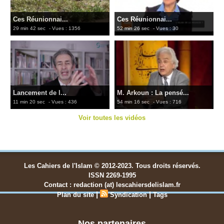
Ces Réunionnai...
Ces Réunionnai...
29 min 42 sec
- Vues : 1356
52 min 26 sec
- Vues : 30
Lancement de l...
M. Arkoun : La pensé...
11 min 20 sec
- Vues : 436
54 min 16 sec
- Vues : 716
Voir toutes les vidéos
Les Cahiers de l'Islam © 2012-2023. Tous droits réservés.
ISSN 2269-1995
Contact : redaction (at) lescahiersdelislam.fr
|
|
Plan du site
Syndication
Tags
Nos partenaires