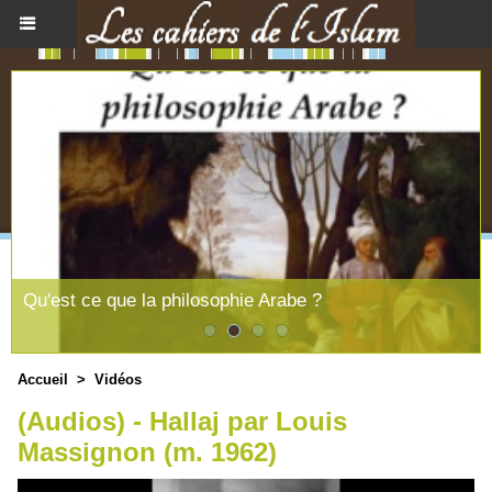
Qu'est ce que la philosophie Arabe ?
Accueil
>
Vidéos
(Audios) - Hallaj par Louis
Massignon (m. 1962)