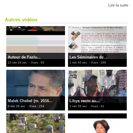
Lire la suite
Autres vidéos
Autour de Fazlu...
Les Séminaires de...
23 min 19 sec
- Vues : 65
1 min 45 sec
- Vues : 189
Malek Chebel (m. 2016...
Libye vente au...
9 min 29 sec
- Vues : 254
2 min 39 sec
- Vues : 41