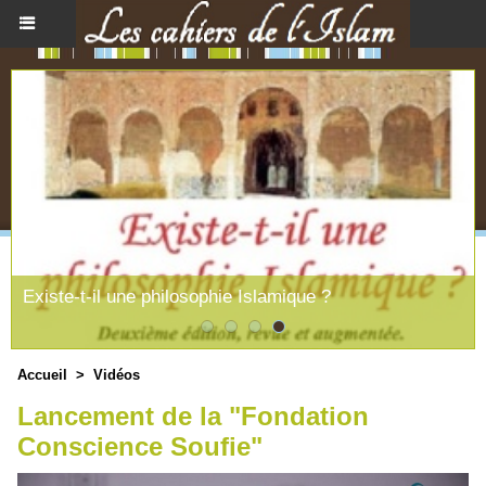
Existe-t-il une philosophie Islamique ?
Accueil
>
Vidéos
Lancement de la "Fondation
Conscience Soufie"