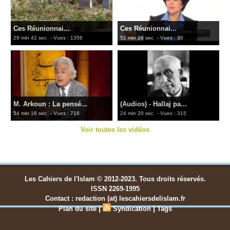
Ces Réunionnai...
Ces Réunionnai...
29 min 42 sec
- Vues : 1356
52 min 26 sec
- Vues : 30
M. Arkoun : La pensé...
(Audios) - Hallaj pa...
54 min 16 sec
- Vues : 716
24 min 20 sec
- Vues : 315
Voir toutes les vidéos
Les Cahiers de l'Islam © 2012-2023. Tous droits réservés.
ISSN 2269-1995
Contact : redaction (at) lescahiersdelislam.fr
|
|
Plan du site
Syndication
Tags