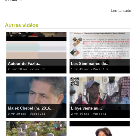
Lire la suite
Autres vidéos
Autour de Fazlu...
Les Séminaires de...
23 min 19 sec
- Vues : 65
1 min 45 sec
- Vues : 189
Malek Chebel (m. 2016...
Libye vente au...
9 min 29 sec
- Vues : 254
2 min 39 sec
- Vues : 41