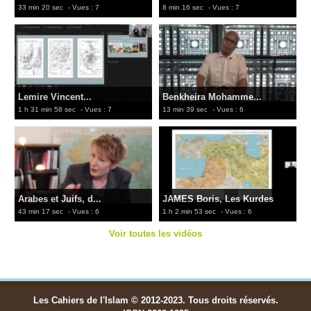
33 min 20 sec
- Vues : 7
8 min 16 sec
- Vues : 7
Lemire Vincent...
Benkheira Mohamme...
1 h 31 min 58 sec
- Vues : 7
13 min 39 sec
- Vues : 6
Arabes et Juifs, d...
JAMES Boris, Les Kurdes
43 min 17 sec
- Vues : 6
1 h 2 min 53 sec
- Vues : 6
Voir toutes les vidéos
Les Cahiers de l'Islam © 2012-2023. Tous droits réservés.