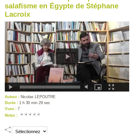
salafisme en Égypte de Stéphane
Lacroix
Auteur :
Nicolas LEPOUTRE
Durée :
1 h 30 min 29 sec
Vues :
7
Notez :