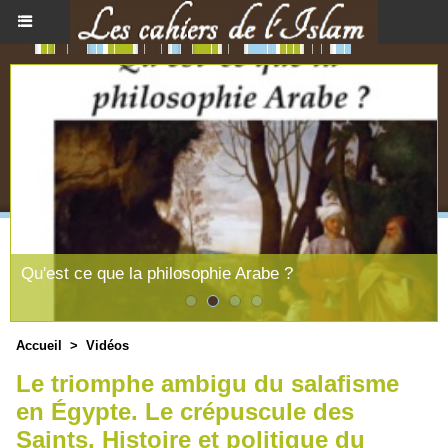
Qu'est ce que la philosophie Arabe ?
Accueil
>
Vidéos
Le triomphe ambigu du salafisme
en Égypte. Le crépuscule des
Saints. Histoire et politique du