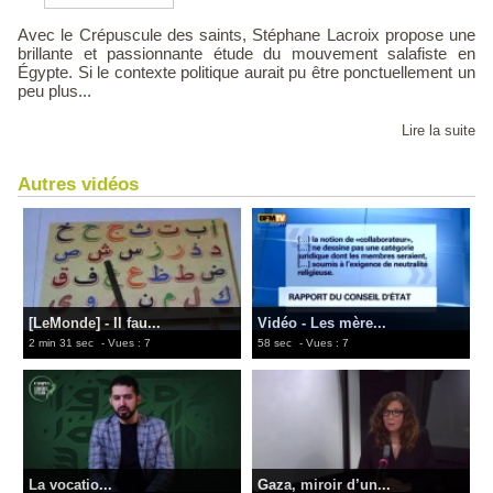
Avec le Crépuscule des saints, Stéphane Lacroix propose une
brillante et passionnante étude du mouvement salafiste en
Égypte. Si le contexte politique aurait pu être ponctuellement un
peu plus...
Lire la suite
Autres vidéos
[LeMonde] - Il fau...
Vidéo - Les mère...
2 min 31 sec
- Vues : 7
58 sec
- Vues : 7
La vocatio...
Gaza, miroir d’un...