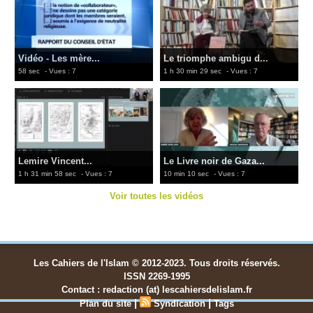
Vidéo - Les mère...
Le triomphe ambigu d...
58 sec
- Vues : 7
1 h 30 min 29 sec
- Vues : 7
Lemire Vincent...
Le Livre noir de Gaza...
1 h 31 min 58 sec
- Vues : 7
10 min 10 sec
- Vues : 7
Voir toutes les vidéos
Les Cahiers de l'Islam © 2012-2023. Tous droits réservés.
ISSN 2269-1995
Contact : redaction (at) lescahiersdelislam.fr
|
|
Plan du site
Syndication
Tags