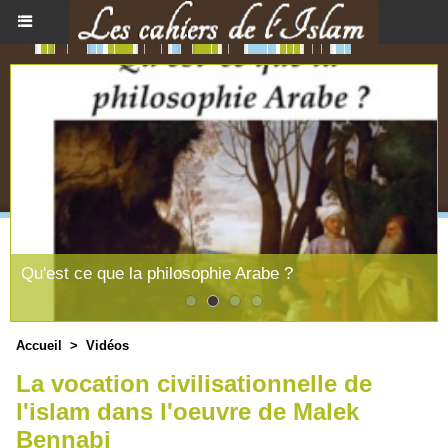
Qu'est ce que la philosophie Arabe ?
Accueil
>
Vidéos
La vocation civilisationnelle de
l'islam dans l'oeuvre de Malek
Bennabi