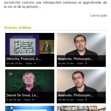
recherche comme une introduction sérieuse et approfondie de
la vie et de la pensée...
Lire la suite
Autres vidéos
Déroche, François, L...
Averroès. Philosophi...
52 min 18 sec
- Vues : 9
34 min 21 sec
- Vues : 9
Daniel De Smet, Le...
Averroès. Philosophi...
6 min 52 sec
- Vues : 8
29 min 51 sec
- Vues : 8