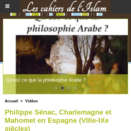
Qu'est ce que la philosophie Arabe ?
Accueil
>
Vidéos
Philippe Sénac, Charlemagne et
Mahomet en Espagne (VIIIe-IXe
siècles)