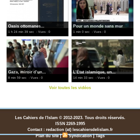
Oasis ottomanes...
Pour un monde sans mur
1 h 24 min 39 sec
- Vues : 0
1 min 0 sec
- Vues : 0
Gaza, miroir d’un...
L’État islamique, un...
8 min 59 sec
- Vues : 0
14 min 33 sec
- Vues : 0
Voir toutes les vidéos
Les Cahiers de l'Islam © 2012-2023. Tous droits réservés.
ISSN 2269-1995
Contact : redaction (at) lescahiersdelislam.fr
|
|
Plan du site
Syndication
Tags