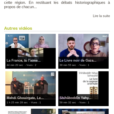
cette région. En restituant les débats historiographiques à
propos de chacun...
Lire la suite
Autres vidéos
La France, tu l'aime...
Le Livre noir de Gaza...
44 min 20 sec
- Vues : 2
39 min 55 sec
- Vues : 1
Mehdi Ghouirgate, Le...
Shihâboddîn Yahy...
1 h 25 min 28 sec
- Vues : 1
59 min 32 sec
- Vues : 1